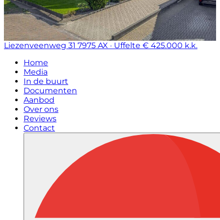
Liezenveenweg 31
7975 AX · Uffelte
€ 425.000 k.k.
Home
Media
In de buurt
Documenten
Aanbod
Over ons
Reviews
Contact